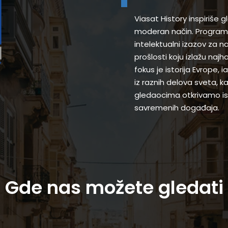
Viasat History inspiriše 
moderan način. Programi
intelektualni izazov za 
prošlosti koju izlažu najh
fokus je istorija Evrope,
iz raznih delova sveta, k
gledaocima otkrivamo ist
savremenih događaja.
Gde nas možete gledati