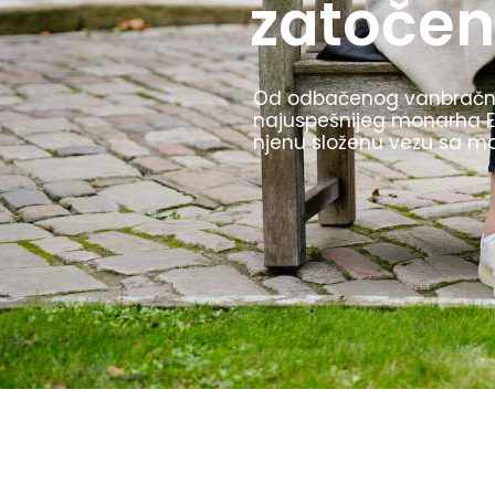
Olimpijske igre u Berlinu 
TV prenos i štafetu sa ba
i to kako ih je Hitler kori