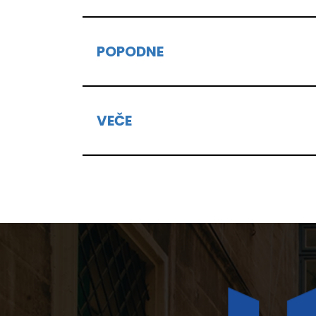
POPODNE
VEČE