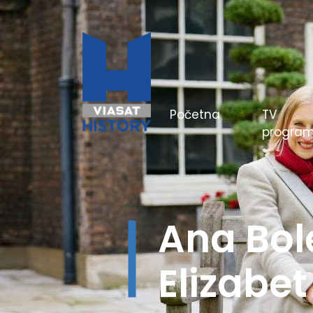
(current)
Početna
TV
progra
Hitlerov
boji - Be