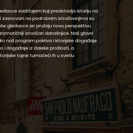
gledaoce sadržajem koji predstavlja istoriju na
 zasnovani na podrobnim istraživanjima su
naše gledaoce jer pružaju novu perspektivu
arizmatičniji istoričari današnjice. Naš glavni
 iako naš program pokriva i istorijske događaje
ao i događaje iz daleke prošlosti, a
orijske tajne tumačeći ih u svetlu