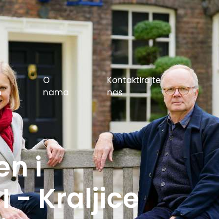
O
Kontaktirajte
m
nama
nas
e igre u
rlin 1936.