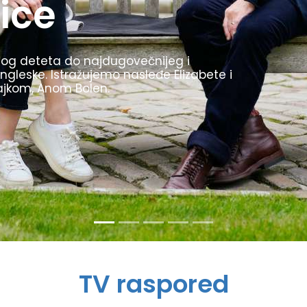
1936. godine bile su inovativne, uvele su
kljom. Prikazujemo najzanimljivije trenutke
stio kao propagandu za svoj režim.
TV raspored