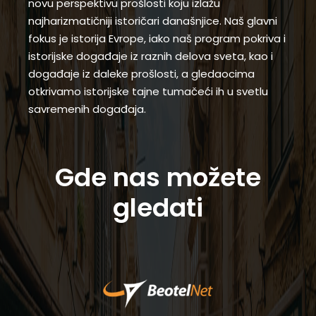
novu perspektivu prošlosti koju izlažu
najharizmatičniji istoričari današnjice. Naš glavni
fokus je istorija Evrope, iako naš program pokriva i
istorijske događaje iz raznih delova sveta, kao i
događaje iz daleke prošlosti, a gledaocima
otkrivamo istorijske tajne tumačeći ih u svetlu
savremenih događaja.
Gde nas možete
gledati