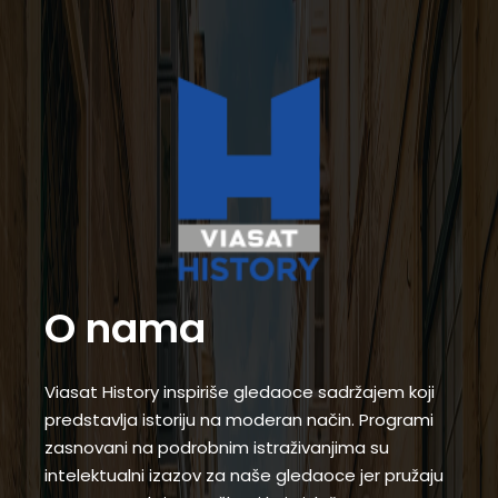
O nama
Viasat History inspiriše gledaoce sadržajem koji
predstavlja istoriju na moderan način. Programi
zasnovani na podrobnim istraživanjima su
intelektualni izazov za naše gledaoce jer pružaju