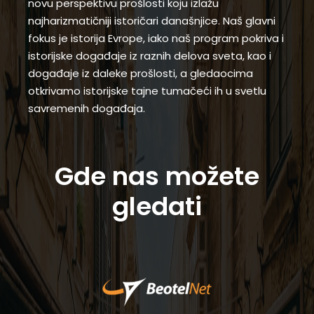
novu perspektivu prošlosti koju izlažu
najharizmatičniji istoričari današnjice. Naš glavni
fokus je istorija Evrope, iako naš program pokriva i
istorijske događaje iz raznih delova sveta, kao i
događaje iz daleke prošlosti, a gledaocima
otkrivamo istorijske tajne tumačeći ih u svetlu
savremenih događaja.
Gde nas možete
gledati