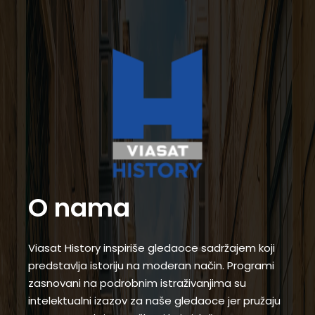
O nama
Viasat History inspiriše gledaoce sadržajem koji
predstavlja istoriju na moderan način. Programi
zasnovani na podrobnim istraživanjima su
intelektualni izazov za naše gledaoce jer pružaju