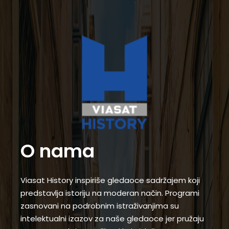
O nama
Viasat History inspiriše gledaoce sadržajem koji
predstavlja istoriju na moderan način. Programi
zasnovani na podrobnim istraživanjima su
intelektualni izazov za naše gledaoce jer pružaju