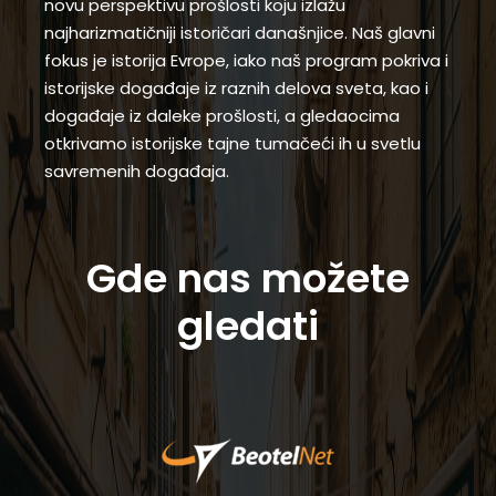
novu perspektivu prošlosti koju izlažu
najharizmatičniji istoričari današnjice. Naš glavni
fokus je istorija Evrope, iako naš program pokriva i
istorijske događaje iz raznih delova sveta, kao i
događaje iz daleke prošlosti, a gledaocima
otkrivamo istorijske tajne tumačeći ih u svetlu
savremenih događaja.
Gde nas možete
gledati