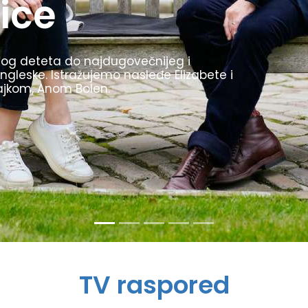
1936. godine bile su inovativne, uvele su
kljom. Prikazujemo najzanimljivije trenutke
stio kao propagandu za svoj režim.
TV raspored