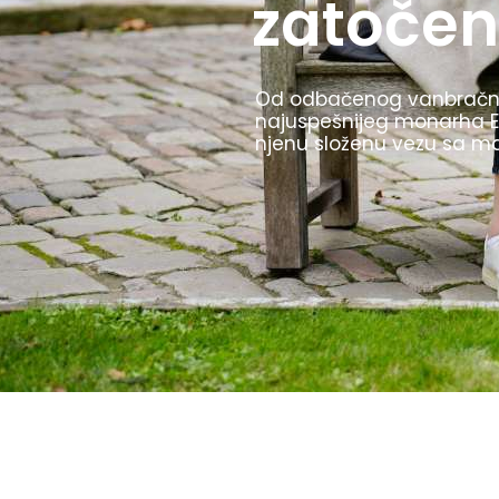
Olimpijske igre u Berlinu 
TV prenos i štafetu sa ba
i to kako ih je Hitler kori