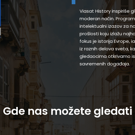
Viasat History inspiriše 
moderan način. Programi
intelektualni izazov za 
prošlosti koju izlažu najh
fokus je istorija Evrope,
iz raznih delova sveta, k
gledaocima otkrivamo ist
savremenih događaja.
Gde nas možete gledati