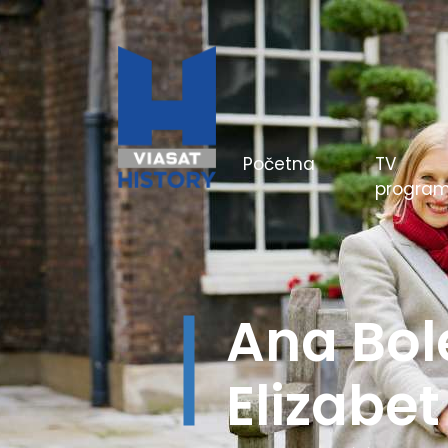
(current)
Početna
TV
progra
Hitlerov
boji - Be