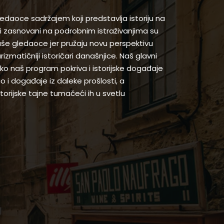
gledaoce sadržajem koji predstavlja istoriju na
 zasnovani na podrobnim istraživanjima su
naše gledaoce jer pružaju novu perspektivu
arizmatičniji istoričari današnjice. Naš glavni
 iako naš program pokriva i istorijske događaje
ao i događaje iz daleke prošlosti, a
orijske tajne tumačeći ih u svetlu