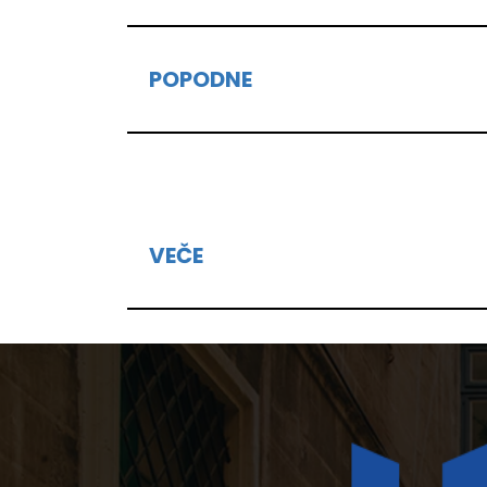
POPODNE
VEČE