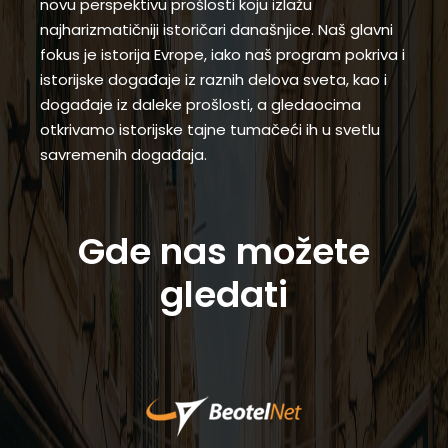
novu perspektivu prošlosti koju izlažu
najharizmatičniji istoričari današnjice. Naš glavni
fokus je istorija Evrope, iako naš program pokriva i
istorijske događaje iz raznih delova sveta, kao i
događaje iz daleke prošlosti, a gledaocima
otkrivamo istorijske tajne tumačeći ih u svetlu
savremenih događaja.
Gde nas možete
gledati