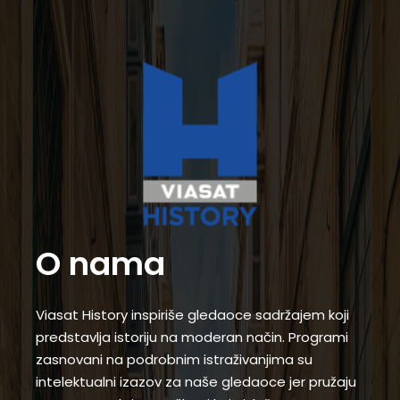
O nama
Viasat History inspiriše gledaoce sadržajem koji
predstavlja istoriju na moderan način. Programi
zasnovani na podrobnim istraživanjima su
intelektualni izazov za naše gledaoce jer pružaju