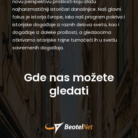
novu perspektivu prošlosti koju izlažu
najharizmatičniji istoričari današnjice. Naš glavni
fokus je istorija Evrope, iako naš program pokriva i
istorijske događaje iz raznih delova sveta, kao i
događaje iz daleke prošlosti, a gledaocima
otkrivamo istorijske tajne tumačeći ih u svetlu
savremenih događaja.
Gde nas možete
gledati