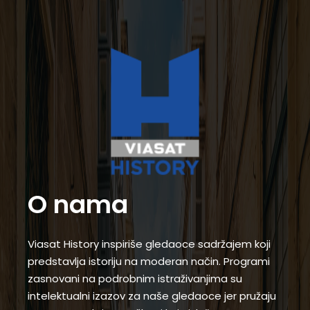
O nama
Viasat History inspiriše gledaoce sadržajem koji
predstavlja istoriju na moderan način. Programi
zasnovani na podrobnim istraživanjima su
intelektualni izazov za naše gledaoce jer pružaju