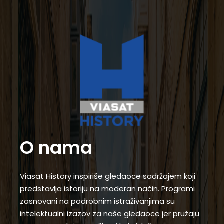
O nama
Viasat History inspiriše gledaoce sadržajem koji
predstavlja istoriju na moderan način. Programi
zasnovani na podrobnim istraživanjima su
intelektualni izazov za naše gledaoce jer pružaju