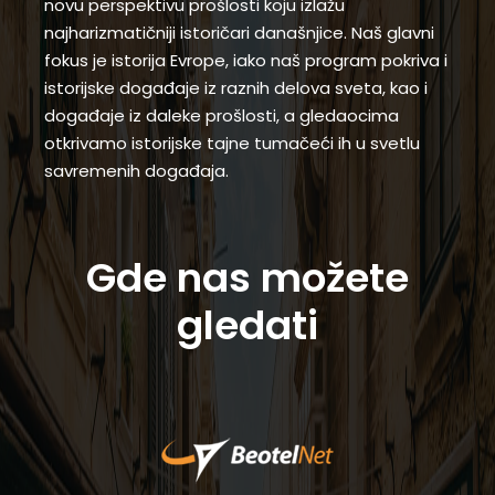
novu perspektivu prošlosti koju izlažu
najharizmatičniji istoričari današnjice. Naš glavni
fokus je istorija Evrope, iako naš program pokriva i
istorijske događaje iz raznih delova sveta, kao i
događaje iz daleke prošlosti, a gledaocima
otkrivamo istorijske tajne tumačeći ih u svetlu
savremenih događaja.
Gde nas možete
gledati