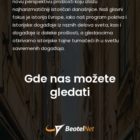
novu perspektivu prošlosti koju izlažu
najharizmatičniji istoričari današnjice. Naš glavni
fokus je istorija Evrope, iako naš program pokriva i
istorijske događaje iz raznih delova sveta, kao i
događaje iz daleke prošlosti, a gledaocima
otkrivamo istorijske tajne tumačeći ih u svetlu
savremenih događaja.
Gde nas možete
gledati