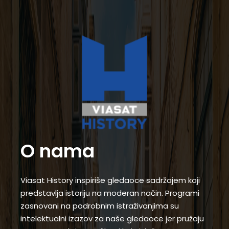
O nama
Viasat History inspiriše gledaoce sadržajem koji
predstavlja istoriju na moderan način. Programi
zasnovani na podrobnim istraživanjima su
intelektualni izazov za naše gledaoce jer pružaju