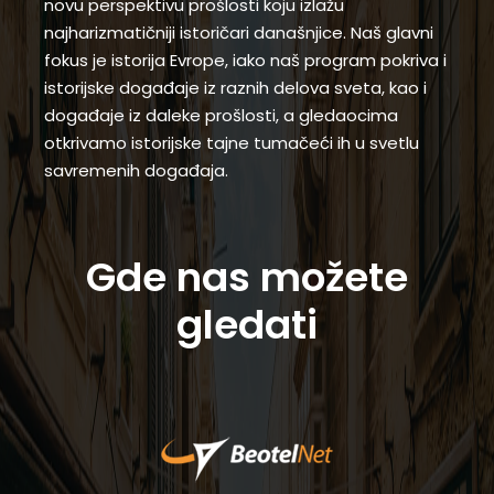
novu perspektivu prošlosti koju izlažu
najharizmatičniji istoričari današnjice. Naš glavni
fokus je istorija Evrope, iako naš program pokriva i
istorijske događaje iz raznih delova sveta, kao i
događaje iz daleke prošlosti, a gledaocima
otkrivamo istorijske tajne tumačeći ih u svetlu
savremenih događaja.
Gde nas možete
gledati