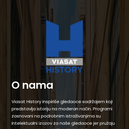
O nama
Viasat History inspiriše gledaoce sadržajem koji
predstavlja istoriju na moderan način. Programi
zasnovani na podrobnim istraživanjima su
intelektualni izazov za naše gledaoce jer pružaju