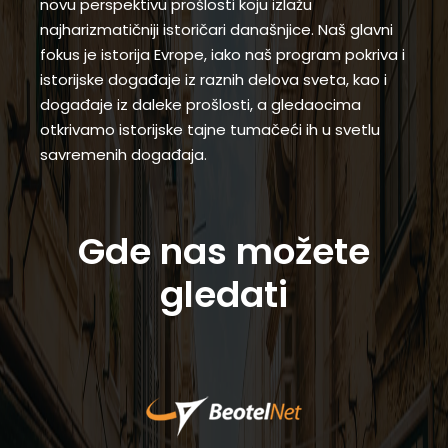
novu perspektivu prošlosti koju izlažu
najharizmatičniji istoričari današnjice. Naš glavni
fokus je istorija Evrope, iako naš program pokriva i
istorijske događaje iz raznih delova sveta, kao i
događaje iz daleke prošlosti, a gledaocima
otkrivamo istorijske tajne tumačeći ih u svetlu
savremenih događaja.
Gde nas možete
gledati