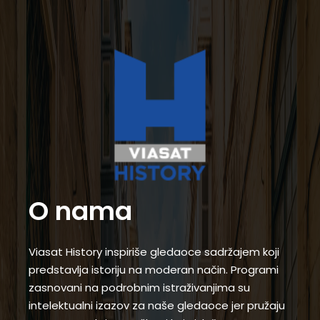
O nama
Viasat History inspiriše gledaoce sadržajem koji
predstavlja istoriju na moderan način. Programi
zasnovani na podrobnim istraživanjima su
intelektualni izazov za naše gledaoce jer pružaju