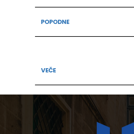
POPODNE
VEČE