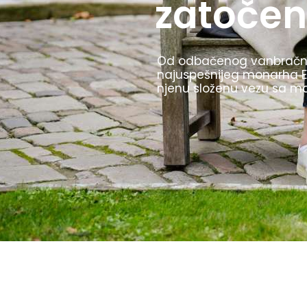
Olimpijske igre u Berlinu 
TV prenos i štafetu sa ba
i to kako ih je Hitler kori