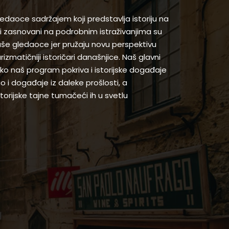
gledaoce sadržajem koji predstavlja istoriju na
 zasnovani na podrobnim istraživanjima su
naše gledaoce jer pružaju novu perspektivu
arizmatičniji istoričari današnjice. Naš glavni
 iako naš program pokriva i istorijske događaje
ao i događaje iz daleke prošlosti, a
orijske tajne tumačeći ih u svetlu