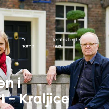
O
Kontaktirajte
m
nama
nas
e igre u
rlin 1936.