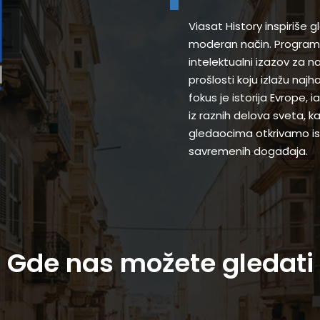
Viasat History inspiriše 
moderan način. Programi
intelektualni izazov za 
prošlosti koju izlažu najh
fokus je istorija Evrope,
iz raznih delova sveta, k
gledaocima otkrivamo ist
savremenih događaja.
Gde nas možete gledati