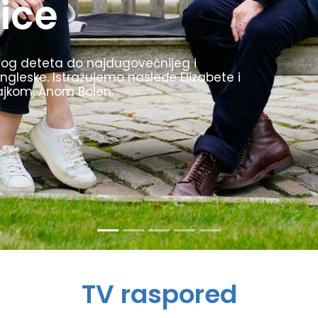
1936. godine bile su inovativne, uvele su
kljom. Prikazujemo najzanimljivije trenutke
stio kao propagandu za svoj režim.
TV raspored