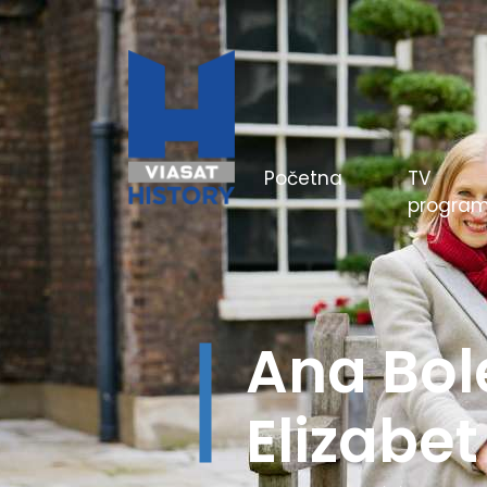
(current)
Početna
TV
progra
Hitlerov
boji - Be