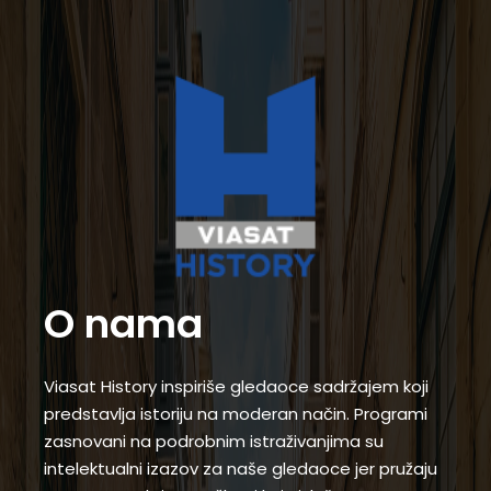
O nama
Viasat History inspiriše gledaoce sadržajem koji
predstavlja istoriju na moderan način. Programi
zasnovani na podrobnim istraživanjima su
intelektualni izazov za naše gledaoce jer pružaju