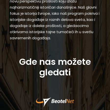
novu perspektivu prošlosti koju izlažu
najharizmatičniji istoričari današnjice. Naš glavni
fokus je istorija Evrope, iako naš program pokriva i
istorijske događaje iz raznih delova sveta, kao i
događaje iz daleke prošlosti, a gledaocima
otkrivamo istorijske tajne tumačeći ih u svetlu
savremenih događaja.
Gde nas možete
gledati