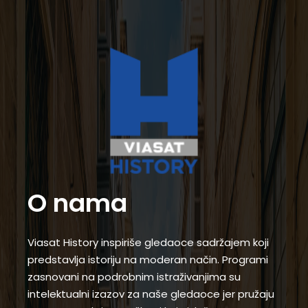
O nama
Viasat History inspiriše gledaoce sadržajem koji
predstavlja istoriju na moderan način. Programi
zasnovani na podrobnim istraživanjima su
intelektualni izazov za naše gledaoce jer pružaju