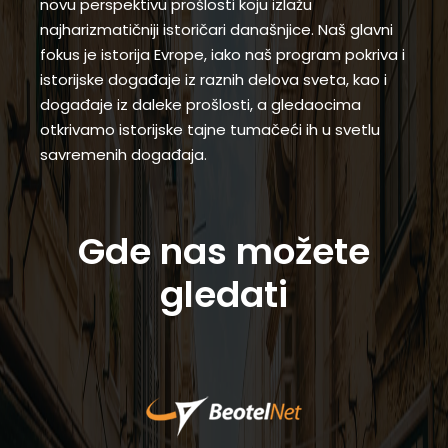
novu perspektivu prošlosti koju izlažu
najharizmatičniji istoričari današnjice. Naš glavni
fokus je istorija Evrope, iako naš program pokriva i
istorijske događaje iz raznih delova sveta, kao i
događaje iz daleke prošlosti, a gledaocima
otkrivamo istorijske tajne tumačeći ih u svetlu
savremenih događaja.
Gde nas možete
gledati