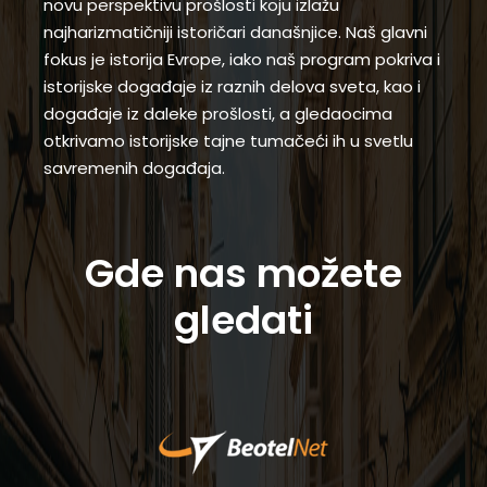
novu perspektivu prošlosti koju izlažu
najharizmatičniji istoričari današnjice. Naš glavni
fokus je istorija Evrope, iako naš program pokriva i
istorijske događaje iz raznih delova sveta, kao i
događaje iz daleke prošlosti, a gledaocima
otkrivamo istorijske tajne tumačeći ih u svetlu
savremenih događaja.
Gde nas možete
gledati