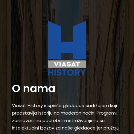
O nama
Viasat History inspiriše gledaoce sadržajem koji
predstavlja istoriju na moderan način. Programi
zasnovani na podrobnim istraživanjima su
intelektualni izazov za naše gledaoce jer pružaju