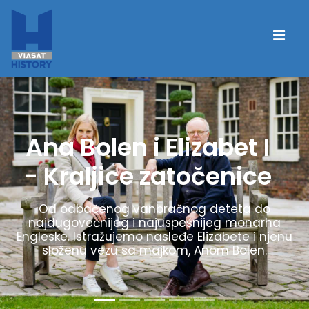
Hitlerove igre u boji -
Berlin 1936.
Olimpijske igre u Berlinu 1936. godine bile su
inovativne, uvele su TV prenos i štafetu sa
bakljom. Prikazujemo najzanimljivije trenutke i to
kako ih je Hitler koristio kao propagandu za svoj
režim.