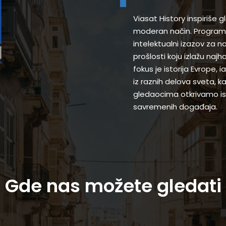
Viasat History inspiriše 
moderan način. Programi
intelektualni izazov za 
prošlosti koju izlažu najh
fokus je istorija Evrope,
iz raznih delova sveta, k
gledaocima otkrivamo ist
savremenih događaja.
Gde nas možete gledati