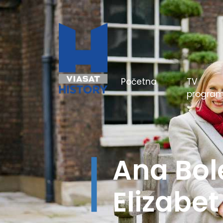
(current)
Početna
TV
progra
Hitlerov
boji - Be