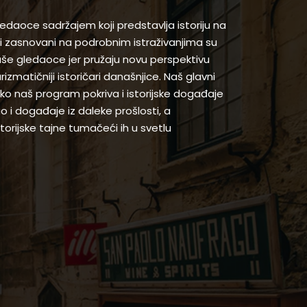
gledaoce sadržajem koji predstavlja istoriju na
 zasnovani na podrobnim istraživanjima su
naše gledaoce jer pružaju novu perspektivu
arizmatičniji istoričari današnjice. Naš glavni
 iako naš program pokriva i istorijske događaje
ao i događaje iz daleke prošlosti, a
orijske tajne tumačeći ih u svetlu