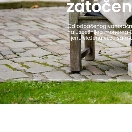
Olimpijske igre u Berlinu 
TV prenos i štafetu sa ba
i to kako ih je Hitler kori