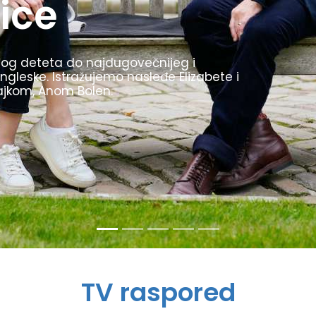
1936. godine bile su inovativne, uvele su
kljom. Prikazujemo najzanimljivije trenutke
stio kao propagandu za svoj režim.
TV raspored