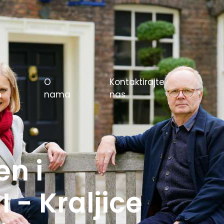
O
Kontaktirajte
m
nama
nas
e igre u
rlin 1936.