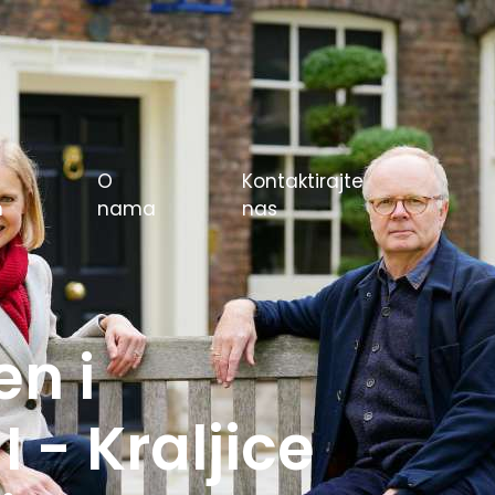
O
Kontaktirajte
m
nama
nas
e igre u
rlin 1936.