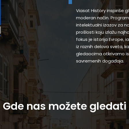
Viasat History inspiriše 
moderan način. Programi
intelektualni izazov za 
prošlosti koju izlažu najh
fokus je istorija Evrope,
iz raznih delova sveta, k
gledaocima otkrivamo ist
savremenih događaja.
Gde nas možete gledati