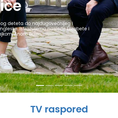
1936. godine bile su inovativne, uvele su
kljom. Prikazujemo najzanimljivije trenutke
stio kao propagandu za svoj režim.
TV raspored