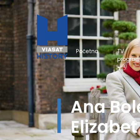
(current)
Početna
TV
progra
Hitlerov
boji - Be