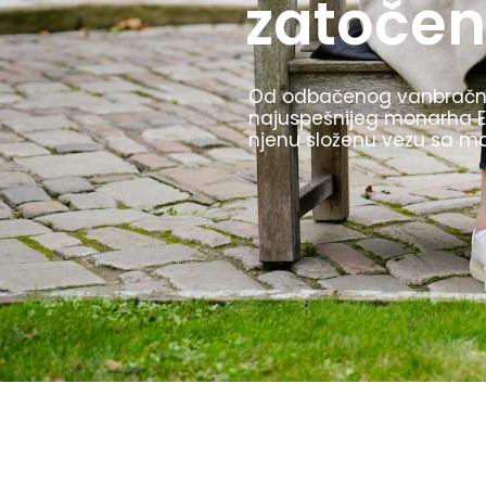
Olimpijske igre u Berlinu 
TV prenos i štafetu sa ba
i to kako ih je Hitler kori