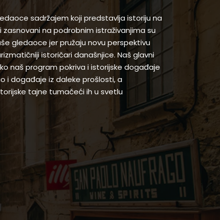
gledaoce sadržajem koji predstavlja istoriju na
 zasnovani na podrobnim istraživanjima su
naše gledaoce jer pružaju novu perspektivu
arizmatičniji istoričari današnjice. Naš glavni
 iako naš program pokriva i istorijske događaje
ao i događaje iz daleke prošlosti, a
orijske tajne tumačeći ih u svetlu