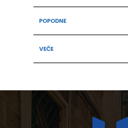
POPODNE
VEČE