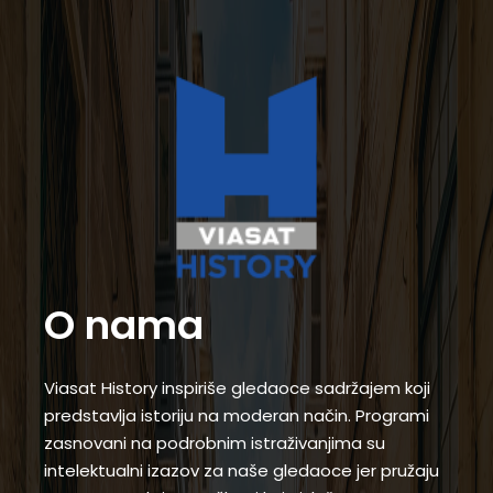
O nama
Viasat History inspiriše gledaoce sadržajem koji
predstavlja istoriju na moderan način. Programi
zasnovani na podrobnim istraživanjima su
intelektualni izazov za naše gledaoce jer pružaju