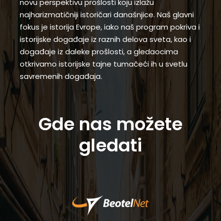
novu perspektivu prošlosti koju izlažu
najharizmatičniji istoričari današnjice. Naš glavni
fokus je istorija Evrope, iako naš program pokriva i
istorijske događaje iz raznih delova sveta, kao i
događaje iz daleke prošlosti, a gledaocima
otkrivamo istorijske tajne tumačeći ih u svetlu
savremenih događaja.
Gde nas možete
gledati