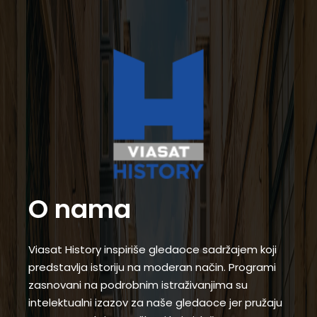
O nama
Viasat History inspiriše gledaoce sadržajem koji
predstavlja istoriju na moderan način. Programi
zasnovani na podrobnim istraživanjima su
intelektualni izazov za naše gledaoce jer pružaju