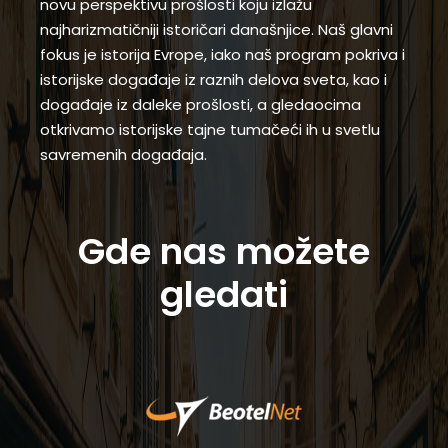
novu perspektivu prošlosti koju izlažu
najharizmatičniji istoričari današnjice. Naš glavni
fokus je istorija Evrope, iako naš program pokriva i
istorijske događaje iz raznih delova sveta, kao i
događaje iz daleke prošlosti, a gledaocima
otkrivamo istorijske tajne tumačeći ih u svetlu
savremenih događaja.
Gde nas možete
gledati