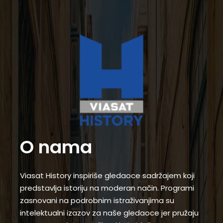
O nama
Viasat History inspiriše gledaoce sadržajem koji
predstavlja istoriju na moderan način. Programi
zasnovani na podrobnim istraživanjima su
intelektualni izazov za naše gledaoce jer pružaju