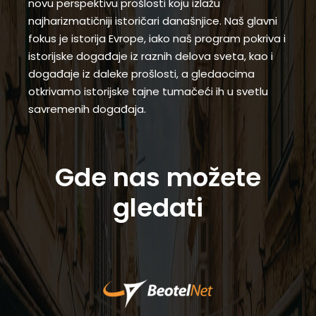
novu perspektivu prošlosti koju izlažu
najharizmatičniji istoričari današnjice. Naš glavni
fokus je istorija Evrope, iako naš program pokriva i
istorijske događaje iz raznih delova sveta, kao i
događaje iz daleke prošlosti, a gledaocima
otkrivamo istorijske tajne tumačeći ih u svetlu
savremenih događaja.
Gde nas možete
gledati