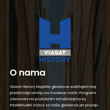
O nama
Viasat History inspiriše gledaoce sadržajem koji
predstavlja istoriju na moderan način. Programi
zasnovani na podrobnim istraživanjima su
intelektualni izazov za naše gledaoce jer pružaju