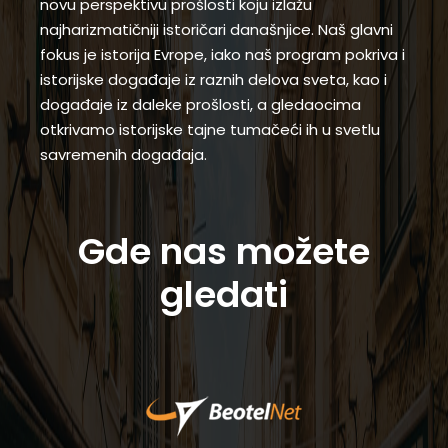
novu perspektivu prošlosti koju izlažu
najharizmatičniji istoričari današnjice. Naš glavni
fokus je istorija Evrope, iako naš program pokriva i
istorijske događaje iz raznih delova sveta, kao i
događaje iz daleke prošlosti, a gledaocima
otkrivamo istorijske tajne tumačeći ih u svetlu
savremenih događaja.
Gde nas možete
gledati