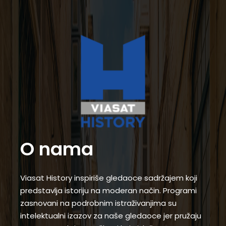
O nama
Viasat History inspiriše gledaoce sadržajem koji
predstavlja istoriju na moderan način. Programi
zasnovani na podrobnim istraživanjima su
intelektualni izazov za naše gledaoce jer pružaju