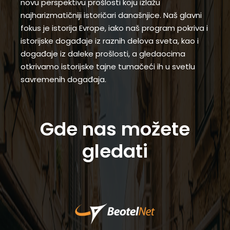
novu perspektivu prošlosti koju izlažu
najharizmatičniji istoričari današnjice. Naš glavni
fokus je istorija Evrope, iako naš program pokriva i
istorijske događaje iz raznih delova sveta, kao i
događaje iz daleke prošlosti, a gledaocima
otkrivamo istorijske tajne tumačeći ih u svetlu
savremenih događaja.
Gde nas možete
gledati