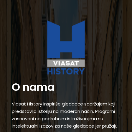
O nama
Viasat History inspiriše gledaoce sadržajem koji
predstavlja istoriju na moderan način. Programi
zasnovani na podrobnim istraživanjima su
intelektualni izazov za naše gledaoce jer pružaju