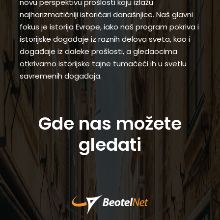
novu perspektivu prošlosti koju izlažu
najharizmatičniji istoričari današnjice. Naš glavni
fokus je istorija Evrope, iako naš program pokriva i
istorijske događaje iz raznih delova sveta, kao i
događaje iz daleke prošlosti, a gledaocima
otkrivamo istorijske tajne tumačeći ih u svetlu
savremenih događaja.
Gde nas možete
gledati