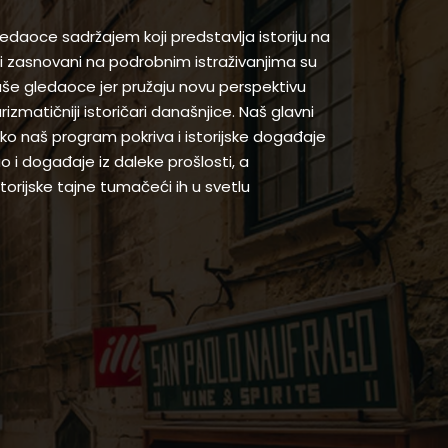
gledaoce sadržajem koji predstavlja istoriju na
 zasnovani na podrobnim istraživanjima su
naše gledaoce jer pružaju novu perspektivu
arizmatičniji istoričari današnjice. Naš glavni
 iako naš program pokriva i istorijske događaje
ao i događaje iz daleke prošlosti, a
orijske tajne tumačeći ih u svetlu