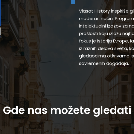
Viasat History inspiriše 
moderan način. Programi
intelektualni izazov za 
prošlosti koju izlažu najh
fokus je istorija Evrope,
iz raznih delova sveta, k
gledaocima otkrivamo ist
savremenih događaja.
Gde nas možete gledati