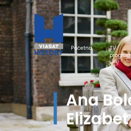
(current)
Početna
TV
progra
Hitlerov
boji - Be