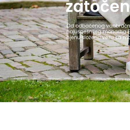
Olimpijske igre u Berlinu 
TV prenos i štafetu sa ba
i to kako ih je Hitler kori