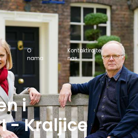
O
Kontaktirajte
m
nama
nas
e igre u
rlin 1936.