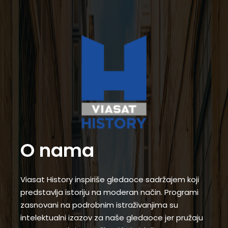
O nama
Viasat History inspiriše gledaoce sadržajem koji
predstavlja istoriju na moderan način. Programi
zasnovani na podrobnim istraživanjima su
intelektualni izazov za naše gledaoce jer pružaju