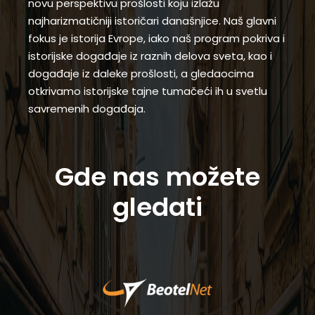
novu perspektivu prošlosti koju izlažu
najharizmatičniji istoričari današnjice. Naš glavni
fokus je istorija Evrope, iako naš program pokriva i
istorijske događaje iz raznih delova sveta, kao i
događaje iz daleke prošlosti, a gledaocima
otkrivamo istorijske tajne tumačeći ih u svetlu
savremenih događaja.
Gde nas možete
gledati