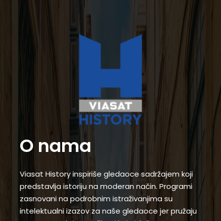
O nama
Viasat History inspiriše gledaoce sadržajem koji
predstavlja istoriju na moderan način. Programi
zasnovani na podrobnim istraživanjima su
intelektualni izazov za naše gledaoce jer pružaju