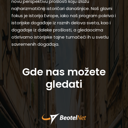
novu perspektivu prošlosti koju izlažu
najharizmatičniji istoričari današnjice. Naš glavni
fokus je istorija Evrope, iako naš program pokriva i
istorijske događaje iz raznih delova sveta, kao i
događaje iz daleke prošlosti, a gledaocima
otkrivamo istorijske tajne tumačeći ih u svetlu
savremenih događaja.
Gde nas možete
gledati