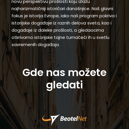
novu perspektivu prošlosti koju izlažu
najharizmatičniji istoričari današnjice. Naš glavni
fokus je istorija Evrope, iako naš program pokriva i
istorijske događaje iz raznih delova sveta, kao i
događaje iz daleke prošlosti, a gledaocima
otkrivamo istorijske tajne tumačeći ih u svetlu
savremenih događaja.
Gde nas možete
gledati