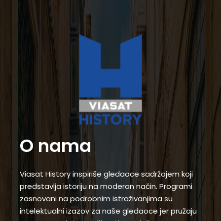
O nama
Viasat History inspiriše gledaoce sadržajem koji
predstavlja istoriju na moderan način. Programi
zasnovani na podrobnim istraživanjima su
intelektualni izazov za naše gledaoce jer pružaju