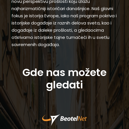
novu perspektivu prošlosti koju izlažu
najharizmatičniji istoričari današnjice. Naš glavni
fokus je istorija Evrope, iako naš program pokriva i
istorijske događaje iz raznih delova sveta, kao i
događaje iz daleke prošlosti, a gledaocima
otkrivamo istorijske tajne tumačeći ih u svetlu
savremenih događaja.
Gde nas možete
gledati