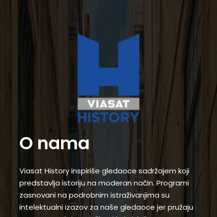
O nama
Viasat History inspiriše gledaoce sadržajem koji
predstavlja istoriju na moderan način. Programi
zasnovani na podrobnim istraživanjima su
intelektualni izazov za naše gledaoce jer pružaju