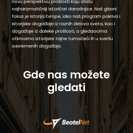
novu perspektivu prošlosti koju izlažu
najharizmatičniji istoričari današnjice. Naš glavni
fokus je istorija Evrope, iako naš program pokriva i
istorijske događaje iz raznih delova sveta, kao i
događaje iz daleke prošlosti, a gledaocima
otkrivamo istorijske tajne tumačeći ih u svetlu
savremenih događaja.
Gde nas možete
gledati