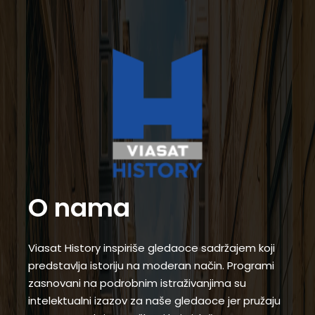
O nama
Viasat History inspiriše gledaoce sadržajem koji
predstavlja istoriju na moderan način. Programi
zasnovani na podrobnim istraživanjima su
intelektualni izazov za naše gledaoce jer pružaju