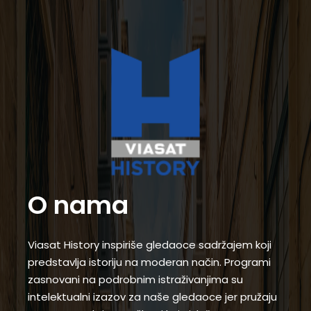
O nama
Viasat History inspiriše gledaoce sadržajem koji
predstavlja istoriju na moderan način. Programi
zasnovani na podrobnim istraživanjima su
intelektualni izazov za naše gledaoce jer pružaju