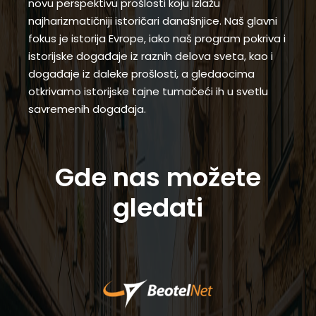
novu perspektivu prošlosti koju izlažu
najharizmatičniji istoričari današnjice. Naš glavni
fokus je istorija Evrope, iako naš program pokriva i
istorijske događaje iz raznih delova sveta, kao i
događaje iz daleke prošlosti, a gledaocima
otkrivamo istorijske tajne tumačeći ih u svetlu
savremenih događaja.
Gde nas možete
gledati