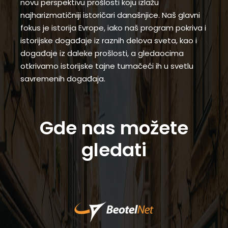
novu perspektivu prošlosti koju izlažu
najharizmatičniji istoričari današnjice. Naš glavni
fokus je istorija Evrope, iako naš program pokriva i
istorijske događaje iz raznih delova sveta, kao i
događaje iz daleke prošlosti, a gledaocima
otkrivamo istorijske tajne tumačeći ih u svetlu
savremenih događaja.
Gde nas možete
gledati