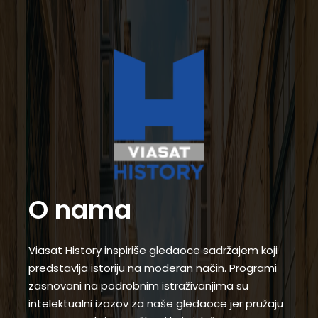
O nama
Viasat History inspiriše gledaoce sadržajem koji
predstavlja istoriju na moderan način. Programi
zasnovani na podrobnim istraživanjima su
intelektualni izazov za naše gledaoce jer pružaju