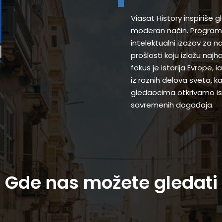
Viasat History inspiriše 
moderan način. Programi
intelektualni izazov za 
prošlosti koju izlažu najh
fokus je istorija Evrope,
iz raznih delova sveta, k
gledaocima otkrivamo ist
savremenih događaja.
Gde nas možete gledati