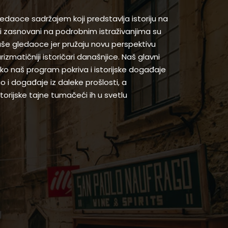
gledaoce sadržajem koji predstavlja istoriju na
 zasnovani na podrobnim istraživanjima su
naše gledaoce jer pružaju novu perspektivu
arizmatičniji istoričari današnjice. Naš glavni
 iako naš program pokriva i istorijske događaje
ao i događaje iz daleke prošlosti, a
orijske tajne tumačeći ih u svetlu