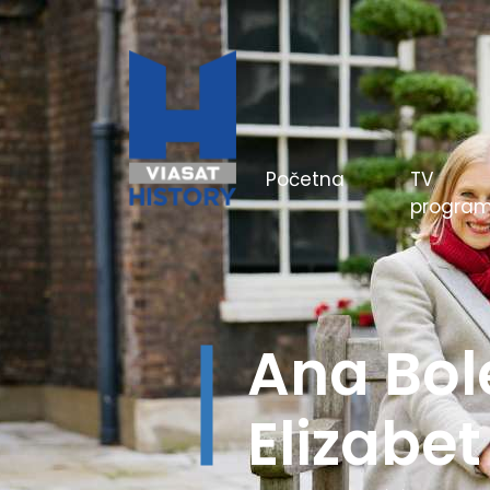
(current)
Početna
TV
progra
Hitlerov
boji - Be