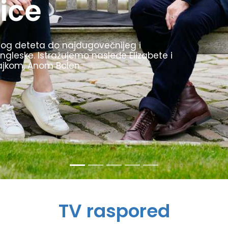
1936. godine bile su inovativne, uvele su
kljom. Prikazujemo najzanimljivije trenutke
stio kao propagandu za svoj režim.
TV raspored