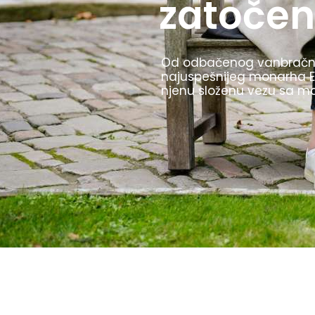
Olimpijske igre u Berlinu 
TV prenos i štafetu sa ba
i to kako ih je Hitler kori