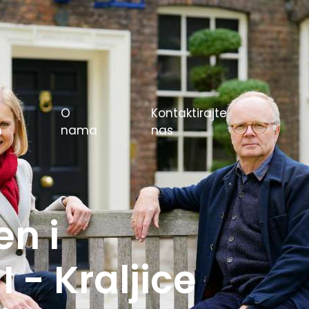
O
Kontaktirajte
m
nama
nas
e igre u
rlin 1936.