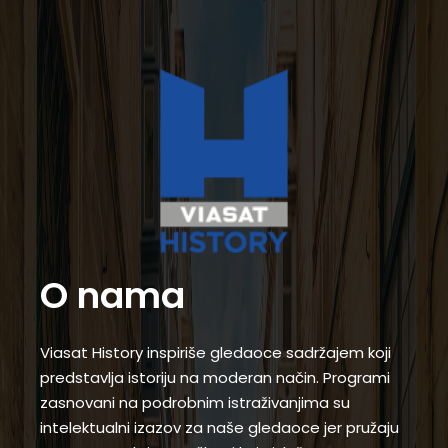
O nama
Viasat History inspiriše gledaoce sadržajem koji
predstavlja istoriju na moderan način. Programi
zasnovani na podrobnim istraživanjima su
intelektualni izazov za naše gledaoce jer pružaju