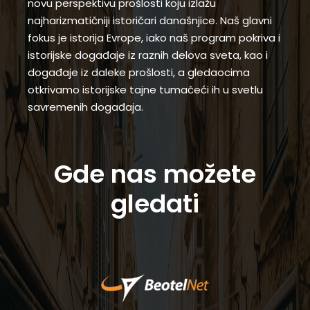
novu perspektivu prošlosti koju izlažu
najharizmatičniji istoričari današnjice. Naš glavni
fokus je istorija Evrope, iako naš program pokriva i
istorijske događaje iz raznih delova sveta, kao i
događaje iz daleke prošlosti, a gledaocima
otkrivamo istorijske tajne tumačeći ih u svetlu
savremenih događaja.
Gde nas možete
gledati