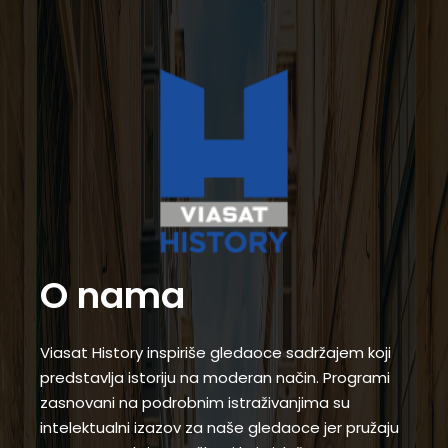
O nama
Viasat History inspiriše gledaoce sadržajem koji
predstavlja istoriju na moderan način. Programi
zasnovani na podrobnim istraživanjima su
intelektualni izazov za naše gledaoce jer pružaju