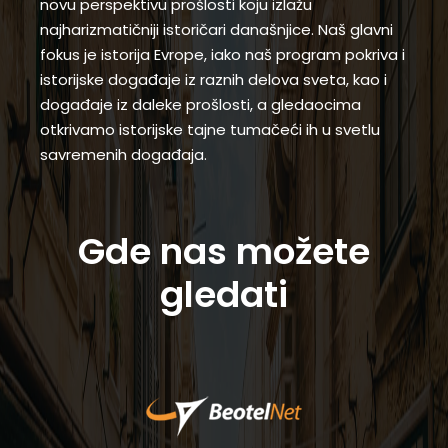
novu perspektivu prošlosti koju izlažu
najharizmatičniji istoričari današnjice. Naš glavni
fokus je istorija Evrope, iako naš program pokriva i
istorijske događaje iz raznih delova sveta, kao i
događaje iz daleke prošlosti, a gledaocima
otkrivamo istorijske tajne tumačeći ih u svetlu
savremenih događaja.
Gde nas možete
gledati