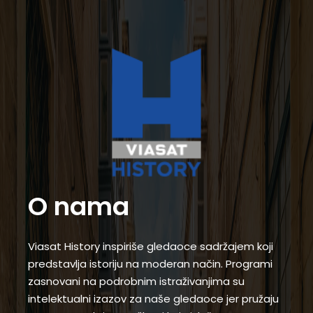
O nama
Viasat History inspiriše gledaoce sadržajem koji
predstavlja istoriju na moderan način. Programi
zasnovani na podrobnim istraživanjima su
intelektualni izazov za naše gledaoce jer pružaju