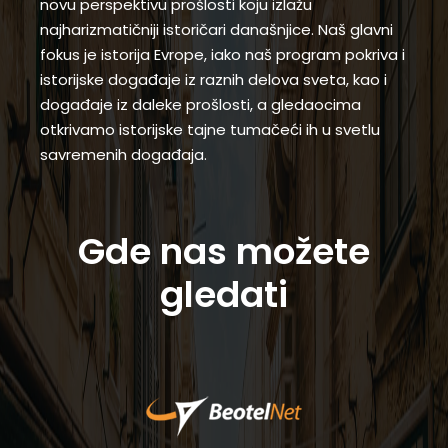
novu perspektivu prošlosti koju izlažu
najharizmatičniji istoričari današnjice. Naš glavni
fokus je istorija Evrope, iako naš program pokriva i
istorijske događaje iz raznih delova sveta, kao i
događaje iz daleke prošlosti, a gledaocima
otkrivamo istorijske tajne tumačeći ih u svetlu
savremenih događaja.
Gde nas možete
gledati