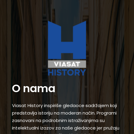
O nama
Viasat History inspiriše gledaoce sadržajem koji
predstavlja istoriju na moderan način. Programi
zasnovani na podrobnim istraživanjima su
intelektualni izazov za naše gledaoce jer pružaju