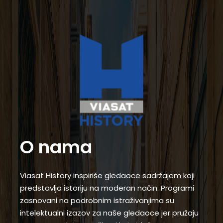
O nama
Viasat History inspiriše gledaoce sadržajem koji
predstavlja istoriju na moderan način. Programi
zasnovani na podrobnim istraživanjima su
intelektualni izazov za naše gledaoce jer pružaju