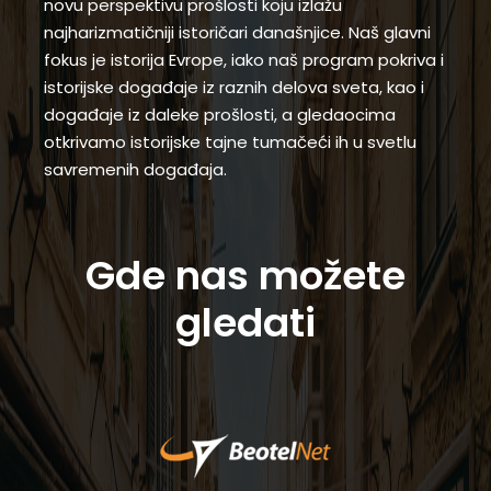
novu perspektivu prošlosti koju izlažu
najharizmatičniji istoričari današnjice. Naš glavni
fokus je istorija Evrope, iako naš program pokriva i
istorijske događaje iz raznih delova sveta, kao i
događaje iz daleke prošlosti, a gledaocima
otkrivamo istorijske tajne tumačeći ih u svetlu
savremenih događaja.
Gde nas možete
gledati